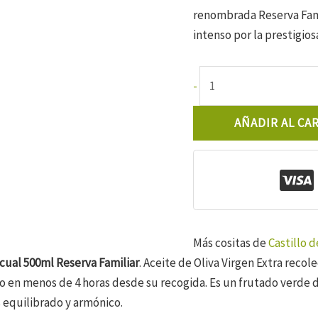
renombrada Reserva Fam
intenso por la prestigios
Castillo
-
de
Canena
AÑADIR AL CA
Picual
500ml
Reserva
Familiar
cantidad
Más cositas de
Castillo 
icual 500ml Reserva Familiar
. Aceite de Oliva Virgen Extra rec
 en menos de 4 horas desde su recogida. Es un frutado verde de
 equilibrado y armónico.