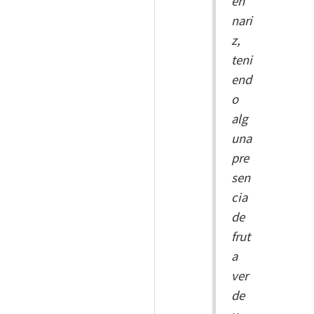
en
nari
z,
teni
end
o
alg
una
pre
sen
cia
de
frut
a
ver
de