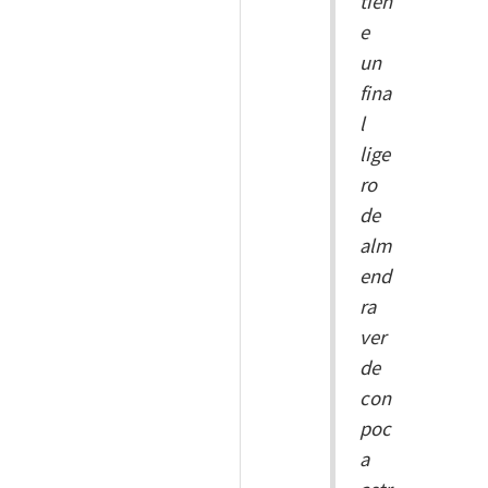
tien
e
un
fina
l
lige
ro
de
alm
end
ra
ver
de
con
poc
a