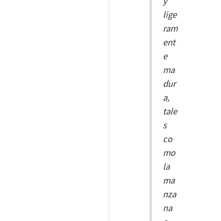
y
lige
ram
ent
e
ma
dur
a,
tale
s
co
mo
la
ma
nza
na