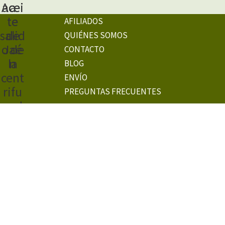
AFILIADOS
QUIÉNES SOMOS
CONTACTO
BLOG
ENVÍO
PREGUNTAS FRECUENTES
¿TIENES DUDAS?
Contacta por Whatsapp
Haz clic en un miembro del equipo.
Te responderemos lo antes posible
Francisco
Pedidos & Proveedores
I will be back soon
Luis Miguel
Información & Pedidos