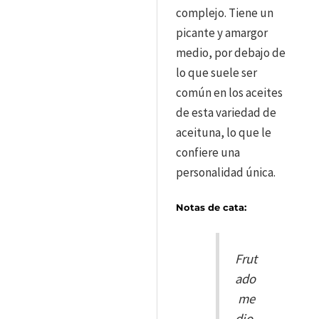
complejo. Tiene un
picante y amargor
medio, por debajo de
lo que suele ser
común en los aceites
de esta variedad de
aceituna, lo que le
confiere una
personalidad única.
Notas de cata:
Frut
ado
me
dio-