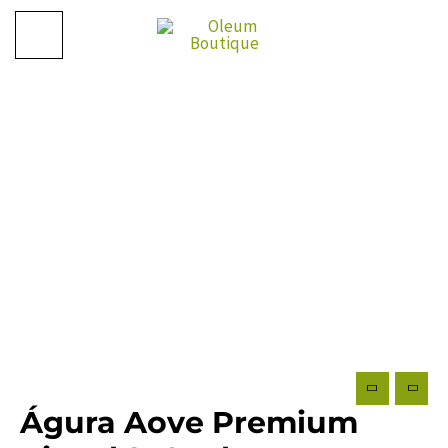
Ir
al
contenido
Previous
Next
Águra Aove Premium