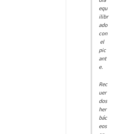
equ
ilibr
ado
con
el
pic
ant
e.
Rec
uer
dos
her
bác
eos