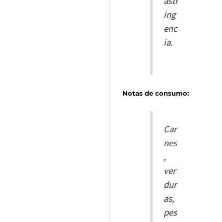
astr
ing
enc
ia.
Notas de consumo:
Car
nes
,
ver
dur
as,
pes