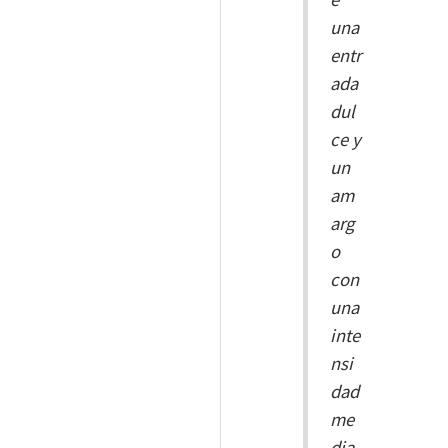
una
entr
ada
dul
ce y
un
am
arg
o
con
una
inte
nsi
dad
me
dia