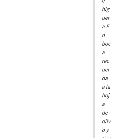
e
hig
uer
a.E
n
boc
a
rec
uer
da
a la
hoj
a
de
oliv
o y