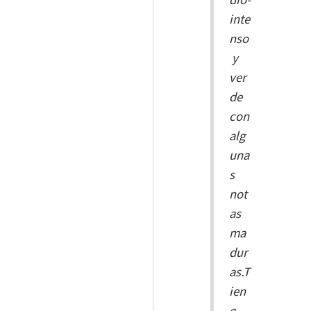
inte
nso
y
ver
de
con
alg
una
s
not
as
ma
dur
as.T
ien
e