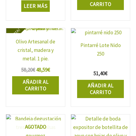
de
CARRITO
LEER MÁS
producto
¡OFERTA!
Olivo Artesanal de
Pintarré Lote Nido
cristal, madera y
250
metal. 1 pie.
El
El
58,20
€
48,59
€
51,40
€
precio
precio
AÑADIR AL
original
actual
AÑADIR AL
CARRITO
era:
es:
CARRITO
58,20€.
48,59€.
AGOTADO