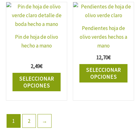
Pendientes hoja de
Pin de hoja de olivo
olivo verdes hechos a
hecho a mano
mano
12,70
€
Este
2,49
€
SELECCIONAR
Este
prod
OPCIONES
SELECCIONAR
producto
tiene
OPCIONES
tiene
múlti
múltiples
varia
variantes.
Las
Las
opcio
1
2
→
opciones
se
se
pued