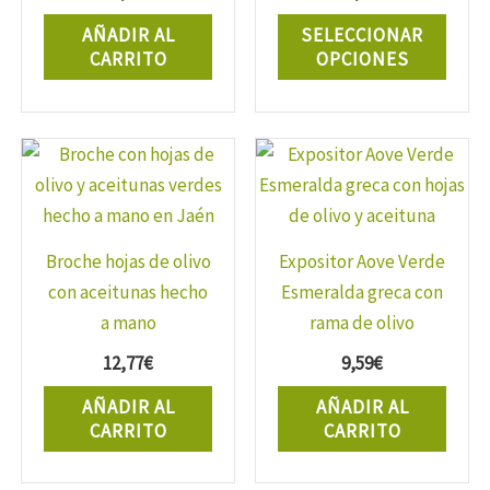
Este
AÑADIR AL
SELECCIONAR
prod
CARRITO
OPCIONES
tiene
múlti
varia
Las
opcio
se
Broche hojas de olivo
Expositor Aove Verde
pued
con aceitunas hecho
Esmeralda greca con
elegi
a mano
rama de olivo
en
la
12,77
€
9,59
€
págin
AÑADIR AL
AÑADIR AL
de
CARRITO
CARRITO
prod