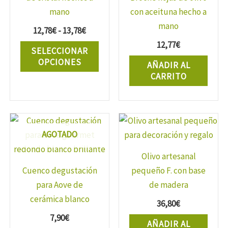
mano
con aceituna hecho a
mano
Rango
12,78
€
-
13,78
€
de
Este
12,77
€
SELECCIONAR
precios:
producto
OPCIONES
desde
AÑADIR AL
tiene
12,78€
CARRITO
hasta
múltiples
13,78€
variantes.
Las
opciones
AGOTADO
se
Olivo artesanal
pueden
Cuenco degustación
pequeño F. con base
elegir
para Aove de
de madera
en
cerámica blanco
la
36,80
€
brillante
página
7,90
€
AÑADIR AL