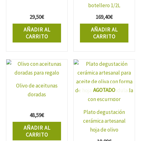
botellero 1/2L
(botella no incl.).
29,50
€
169,40
€
AÑADIR AL
AÑADIR AL
CARRITO
CARRITO
Olivo de aceitunas
AGOTADO
doradas
Plato degustación
48,59
€
cerámica artesanal
AÑADIR AL
hoja de olivo
CARRITO
ondulada.