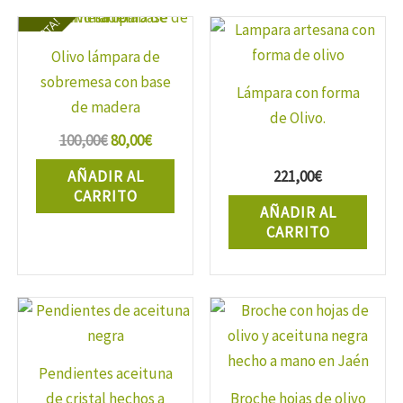
¡OFERTA!
Olivo lámpara de
sobremesa con base
Lámpara con forma
de madera
de Olivo.
El
El
100,00
€
80,00
€
precio
precio
AÑADIR AL
221,00
€
original
actual
CARRITO
era:
es:
AÑADIR AL
100,00€.
80,00€.
CARRITO
Pendientes aceituna
de cristal hechos a
Broche hojas de olivo