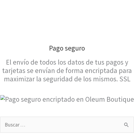
pueden
elegi
elegir
en
en
la
la
págin
página
de
de
prod
Pago seguro
producto
El envío de todos los datos de tus pagos y
tarjetas se envían de forma encriptada para
maximizar la seguridad de los mismos. SSL
Buscar
por: