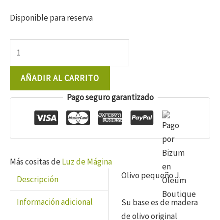
Disponible para reserva
Olivo
artesanal
pequeño
AÑADIR AL CARRITO
J.
Pago seguro garantizado
con
base
en
madera
cantidad
Más cositas de
Luz de Mágina
Olivo pequeño J.
Descripción
Información adicional
Su base es de madera
de olivo original