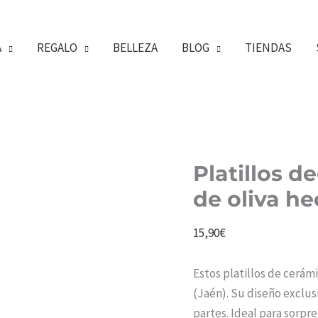
A
REGALO
BELLEZA
BLOG
TIENDAS
Platillos d
de oliva h
15,90
€
Estos platillos de cerá
(Jaén). Su diseño exclus
partes. Ideal para sorpr