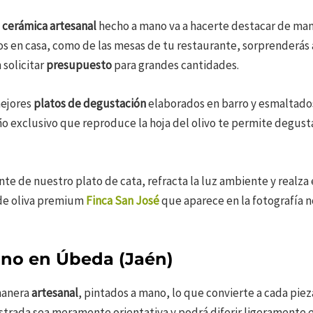
 cerámica artesanal
hecho a mano va a hacerte destacar de mane
s en casa, como de las mesas de tu restaurante, sorprenderás 
solicitar
presupuesto
para grandes cantidades.
mejores
platos de degustación
elaborados en barro y esmaltados
o exclusivo que reproduce la hoja del olivo te permite degust
ante de nuestro plato de cata, refracta la luz ambiente y realza
 de oliva premium
Finca San José
que aparece en la fotografía n
no en Úbeda (Jaén)
manera
artesanal
, pintados a mano, lo que convierte a cada pie
strada sea meramente orientativa y podrá diferir ligeramente 