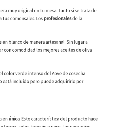
ra muy original en tu mesa. Tanto si se trata de
a tus comensales. Los
profesionales
de la
 en blanco de manera artesanal. Sin lugar a
ar con comodidad los mejores aceites de oliva
 el color verde intenso del Aove de cosecha
o está incluido pero puede adquirirlo por
za en
única
. Este característica del producto hace
en forma, color, tamaño o peso. Las pequeñas