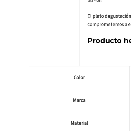
las 48h.
El
plato degustación
comprometemos a elab
Producto h
Color
Marca
Material