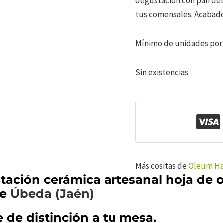
degustación con pan del 
tus comensales. Acabado 
Mínimo de unidades por
Sin existencias
Más cositas de
Oleum H
tación cerámica artesanal hoja de 
de
Úbeda (Jaén)
 de distinción a tu mesa.