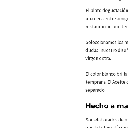
El plato degustación
una cena entre amigo
restauración pueden 
Seleccionamos los 
dudas, nuestro diseñ
virgen extra.
El color blanco brill
temprana. El Aceite
separado.
Hecho a ma
Son elaborados de 
que la fotografía mo