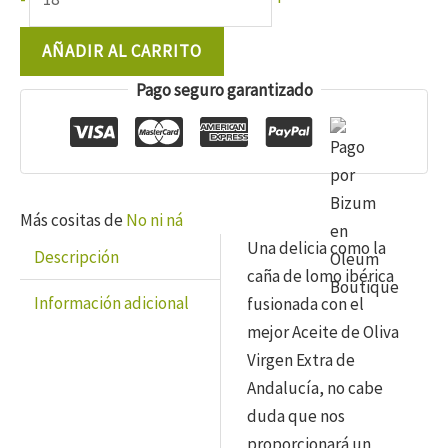
ni
ná
AÑADIR AL CARRITO
virutas
Pago seguro garantizado
de
caña
de
lomo
ibérico
Más cositas de
No ni ná
en
Una delicia como la
Descripción
Aove
caña de lomo ibérica
100
Información adicional
fusionada con el
gr.
mejor Aceite de Oliva
cantidad
Virgen Extra de
Andalucía, no cabe
duda que nos
proporcionará un