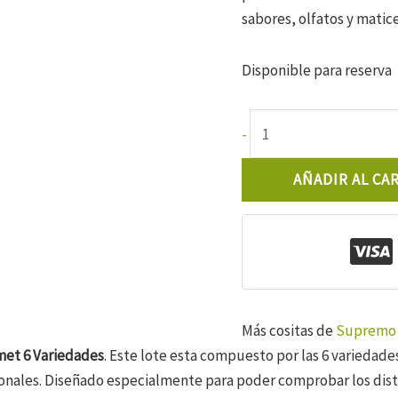
sabores, olfatos y matic
Disponible para reserva
Supremo
-
Lote
Gourmet
AÑADIR AL CA
6
Variedades
cantidad
Más cositas de
Supremo
et 6 Variedades
. Este lote esta compuesto por las 6 variedad
onales. Diseñado especialmente para poder comprobar los disti