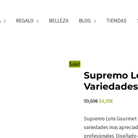
A
REGALO
BELLEZA
BLOG
TIENDAS
Sale!
Supremo L
Variedades
El
El
99,89
€
84,99
€
precio
precio
original
actual
Supremo Lote Gourmet 6 
era:
es:
variedades mas apreciad
99,89€.
84,99€.
profesionales. Diseñado