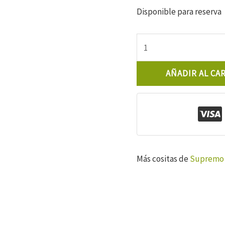
Disponible para reserva
Lucio
Supremo
Aove
AÑADIR AL CA
500
ml
cantidad
Más cositas de
Supremo