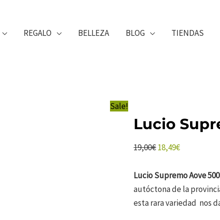
REGALO
BELLEZA
BLOG
TIENDAS
Sale!
Lucio Supr
El
El
19,00
€
18,49
€
precio
precio
original
actual
Lucio Supremo Aove 500
era:
es:
autóctona de la provinc
19,00€.
18,49€.
esta rara variedad nos d