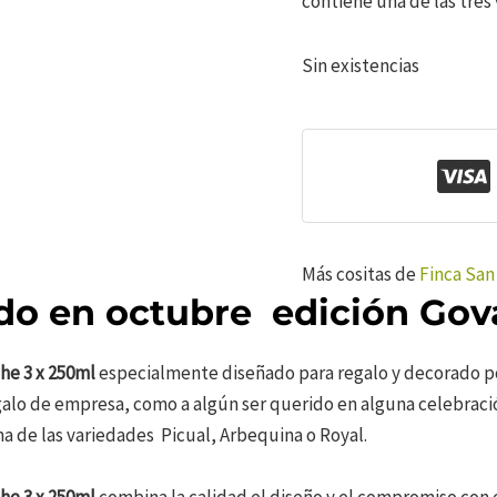
contiene una de las tres
Sin existencias
Más cositas de
Finca San
o en octubre edición Gov
he 3 x 250ml
especialmente diseñado para regalo y decorado po
o de empresa, como a algún ser querido en alguna celebración
na de las variedades Picual, Arbequina o Royal.
he 3 x 250ml
combina la calidad el diseño y el compromiso con