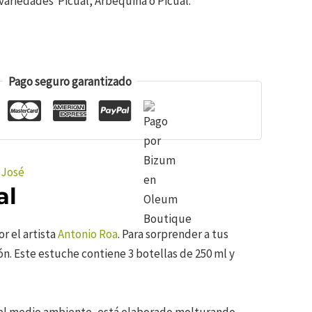
 variedades Picual, Arbequina o Picual.
Pago seguro garantizado
 José
al
r el artista
Antonio Roa
. Para sorprender a tus
. Este estuche contiene 3 botellas de 250 ml y
 el medio ambiente, está elaborado molturando