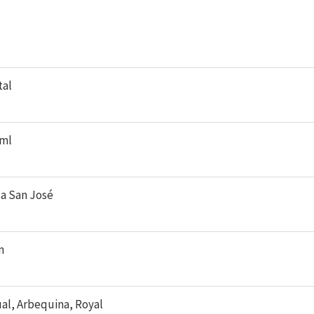
tal
 ml
ca San José
n
al, Arbequina, Royal