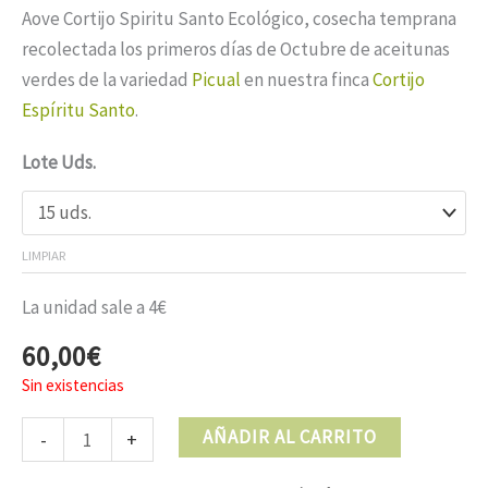
de
Aove Cortijo Spiritu Santo Ecológico, cosecha temprana
precios:
recolectada los primeros días de Octubre de aceitunas
desde
verdes de la variedad
Picual
en nuestra finca
Cortijo
60,00€
Espíritu Santo
.
hasta
128,00€
Lote Uds.
LIMPIAR
La unidad sale a 4€
60,00
€
Sin existencias
Aove
AÑADIR AL CARRITO
-
+
Cortijo