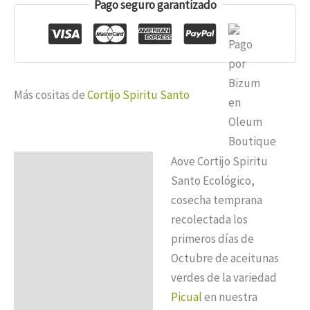
Spiritu
Pago seguro garantizado
Santo
Eco
Picual
Dórica
Más cositas de
Cortijo Spiritu Santo
100ml.
cantidad
Aove Cortijo Spiritu
Descripción
Santo Ecológico,
Información adicional
cosecha temprana
recolectada los
primeros días de
Octubre de aceitunas
verdes de la variedad
Picual
en nuestra