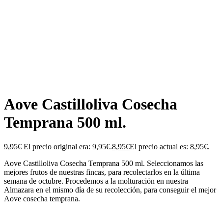
height: 0; border-bottom: 65px solid transparent;
border-right: 65px solid var(--badge-primary-color,
#48c293); z-index: 12; }.yith-wcbm-badge.yith-wcbm-
badge-css-2 div.yith-wcbm-css-text { position: absolute;
z-index: 14; -webkit-transform: rotate(45deg); -ms-
transform: rotate(45deg); transform: rotate(45deg)
translate(-50%,-50%); transform-origin: top left; top:
35%; left: 65%; width: 91px; text-align: center; }
Aove Castilloliva Cosecha
Temprana 500 ml.
9,95
€
El precio original era: 9,95€.
8,95
€
El precio actual es: 8,95€.
Aove Castilloliva Cosecha Temprana 500 ml. Seleccionamos las
mejores frutos de nuestras fincas, para recolectarlos en la última
semana de octubre. Procedemos a la molturación en nuestra
Almazara en el mismo día de su recolección, para conseguir el mejor
Aove cosecha temprana.