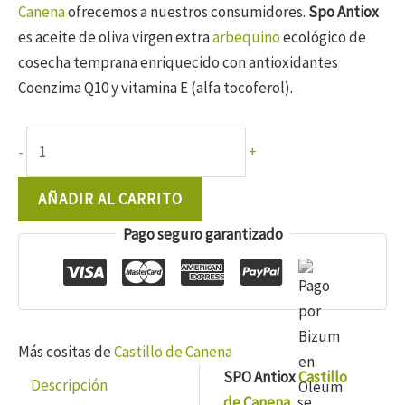
Canena
ofrecemos a nuestros consumidores.
Spo Antiox
es aceite de oliva virgen extra
arbequino
ecológico de
cosecha temprana enriquecido con antioxidantes
Coenzima Q10 y vitamina E (alfa tocoferol).
Spo
-
+
Antiox
Castillo
AÑADIR AL CARRITO
de
Pago seguro garantizado
Canena
250
ml
cantidad
Más cositas de
Castillo de Canena
SPO Antiox
Castillo
Descripción
de Canena
, se