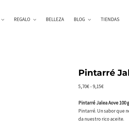
REGALO
BELLEZA
BLOG
TIENDAS
Pintarré J
Rango
5,70
€
-
9,15
€
de
precios:
Pintarré Jalea Aove 100 g
desde
Pintarré. Un sabor que n
5,70€
da nuestro rico aceite.
hasta