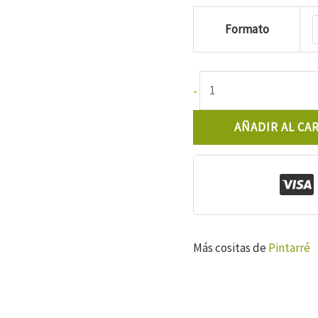
9,15€
Formato
Pintarré
-
Jalea
Aove
AÑADIR AL CA
Ecológico
cantidad
Más cositas de
Pintarré