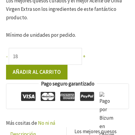
Los mejores quesos curados y el mejor Aceite de Oliva
Virgen Extra son los ingredientes de este fantástico
producto.
Mínimo de unidades por pedido.
No
-
+
ni
ná
AÑADIR AL CARRITO
virutas
Pago seguro garantizado
de
queso
curado
en
Aove
Más cositas de
No ni ná
100
Los mejores quesos
Descripción