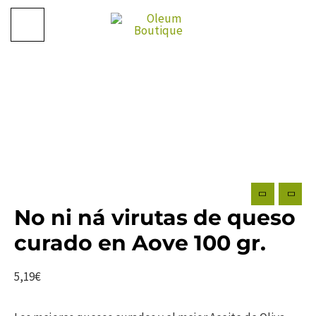
Ir
al
contenido
No ni ná virutas de queso
curado en Aove 100 gr.
5,19
€