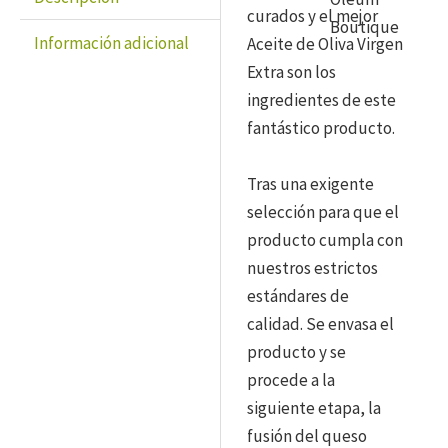
gr.
curados y el mejor
cantidad
Información adicional
Aceite de Oliva Virgen
Extra son los
ingredientes de este
fantástico producto.
Tras una exigente
selección para que el
producto cumpla con
nuestros estrictos
estándares de
calidad. Se envasa el
producto y se
procede a la
siguiente etapa, la
fusión del queso