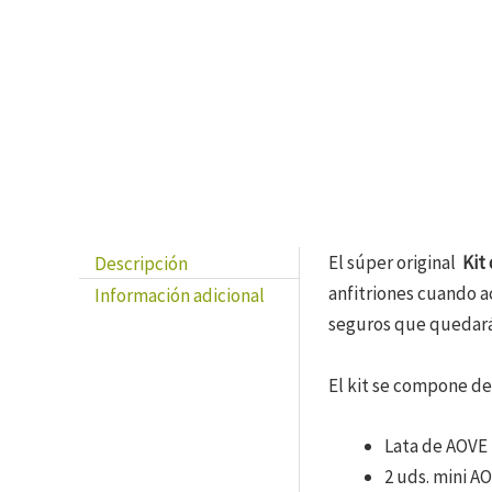
Descripción
El súper original
Kit
anfitriones cuando a
Información adicional
seguros que quedarán
El kit se compone de
Lata de AOVE U
2 uds. mini A