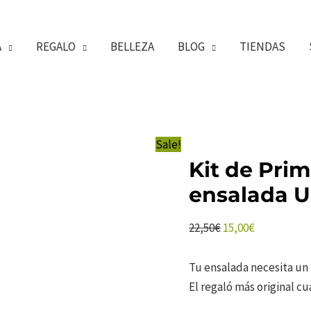
A
REGALO
BELLEZA
BLOG
TIENDAS
Sale!
Kit de Prim
ensalada 
El
El
22,50
€
15,00
€
precio
precio
original
actual
Tu ensalada necesita un 
era:
es:
El regaló más original c
22,50€.
15,00€.