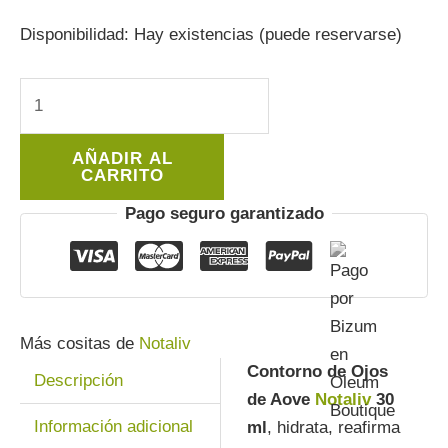
Disponibilidad:
Hay existencias (puede reservarse)
Contorno
de
Ojos
AÑADIR AL
de
CARRITO
Aove
Pago seguro garantizado
Notaliv
30
ml
cantidad
Más cositas de
Notaliv
Contorno de Ojos
Descripción
de Aove
Notaliv
30
Información adicional
ml
, hidrata, reafirma