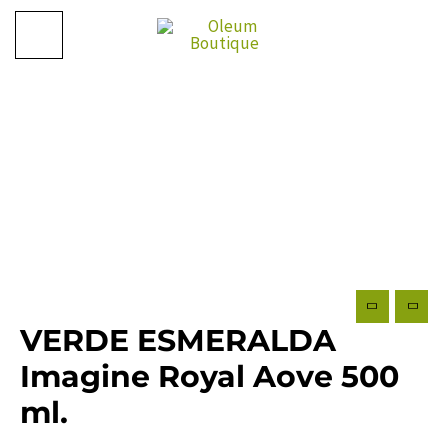
Ir
al
contenido
COSECHA
2023/24
VERDE ESMERALDA
Imagine Royal Aove 500
ml.