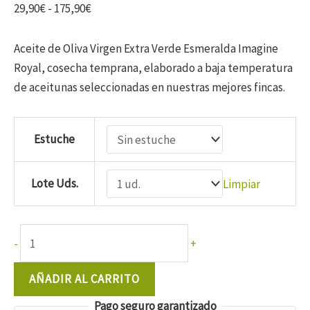
Rango
29,90
€
-
175,90
€
de
precios:
Aceite de Oliva Virgen Extra Verde Esmeralda Imagine
desde
Royal, cosecha temprana, elaborado a baja temperatura
29,90€
de aceitunas seleccionadas en nuestras mejores fincas.
hasta
175,90€
Estuche
Lote Uds.
Limpiar
VERDE
-
+
ESMERALDA
Imagine
AÑADIR AL CARRITO
Royal
Pago seguro garantizado