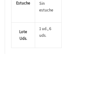
Estuche
Sin
estuche
1 ud., 6
Lote
uds.
Uds.