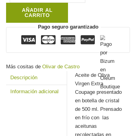
Olivar
AÑADIR AL
de
CARRITO
Castro
Pago seguro garantizado
500
ml.
cantidad
Más cositas de
Olivar de Castro
Aceite de Oliva
Descripción
Virgen Extra
Información adicional
Coupage presentado
en botella de cristal
de 500 ml. Prensado
en frío con las
aceitunas
recolectadas en