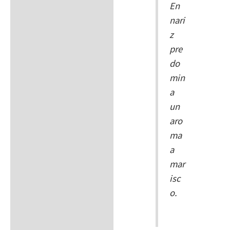
En
nari
z
pre
do
min
a
un
aro
ma
a
mar
isc
o.