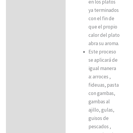
en los platos
ya terminados
con el fin de
que el propio
calor del plato
abra su aroma.
Este proceso
se aplicará de
igual manera
a: arroces ,
fideuas, pasta
con gambas,
gambas al
ajillo, gulas,
guisos de
pescados ,