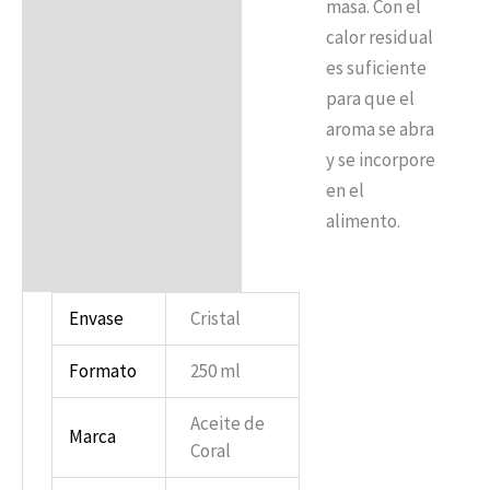
masa. Con el
calor residual
es suficiente
para que el
aroma se abra
y se incorpore
en el
alimento.
Envase
Cristal
Formato
250 ml
Aceite de
Marca
Coral