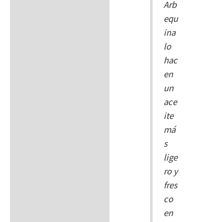
Arb
equ
ina
lo
hac
en
un
ace
ite
má
s
lige
ro y
fres
co
en