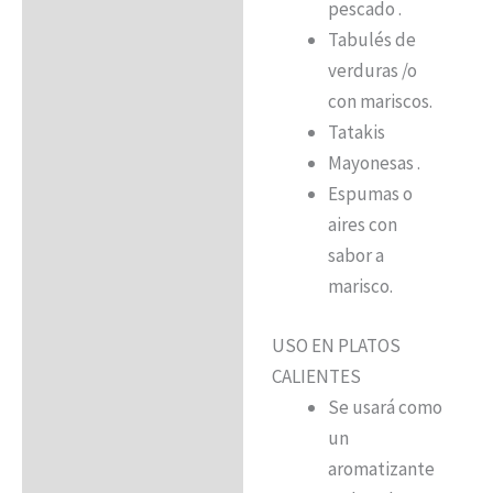
pescado .
Tabulés de
verduras /o
con mariscos.
Tatakis
Mayonesas .
Espumas o
aires con
sabor a
marisco.
USO EN PLATOS
CALIENTES
Se usará como
un
aromatizante