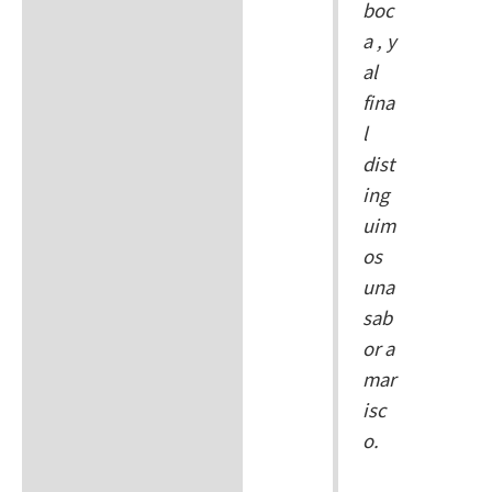
boc
a , y
al
fina
l
dist
ing
uim
os
una
sab
or a
mar
isc
o.