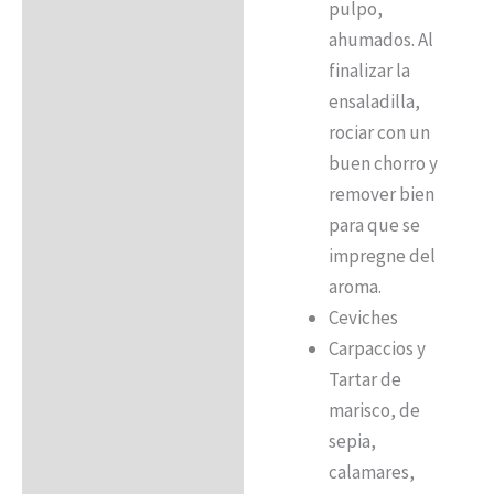
pulpo,
ahumados. Al
finalizar la
ensaladilla,
rociar con un
buen chorro y
remover bien
para que se
impregne del
aroma.
Ceviches
Carpaccios y
Tartar de
marisco, de
sepia,
calamares,