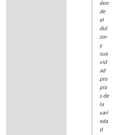
don
de
el
dul
zor
y
sua
vid
ad
pro
pio
s de
la
vari
eda
d